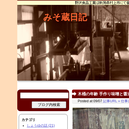
みそ蔵日記
木桶の年齢 手作り味噌と醤油 
Posted at 09/07
記事URL »
仕事
カテゴリ
しょうゆの話 (21)