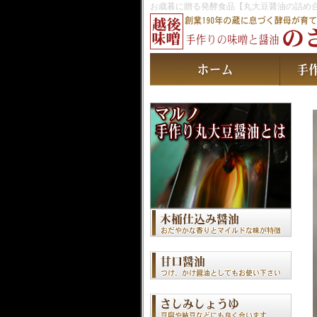
お歳暮に贈る発酵食品【丸大豆醤油の詰め合