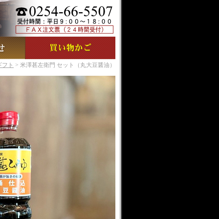
ギフト
> 米澤甚左衛門 セット（丸大豆醤油）