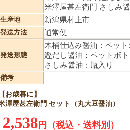
米澤屋甚左衛門 さしみ醤油
新潟県村上市
生産地
通常便
発送方法
木桶仕込み醤油：ペット
鰹だし醤油：ペットボト
発送形態
さしみ醤油：瓶入り
備考
【お歳暮に】
米澤屋甚左衛門 セット（丸大豆醤油）
2,538
円（税込・送料別）