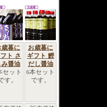
お歳暮に
お歳暮に
フト さ
ギフト 鰹
しみ醤油
だし醤油
本セット
6本セット
です。
です。