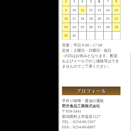
6
2
3
4
5
7
8
9
10
11
12
13
14
15
16
17
18
19
20
21
22
23
24
25
26
27
28
29
30
31
営業：平日 9:00～17:00
定休：土曜日・日曜日・祝日
■
の日はお休みとなります。配送
およびメールでのご連絡等はでき
ませんのでご了承ください。
手作り味噌・醤油の通販
野沢食品工業株式会社
〒959-3441
新潟県村上市塩谷1227
TEL：0254-66-5507
FAX：0254-66-8807