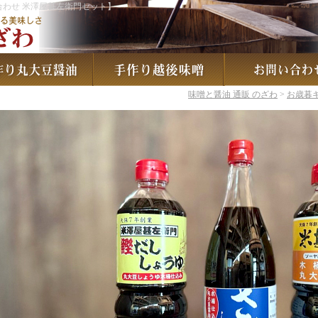
わせ 米澤屋甚左衛門セット】
味噌と醤油 通販 のざわ
>
お歳暮