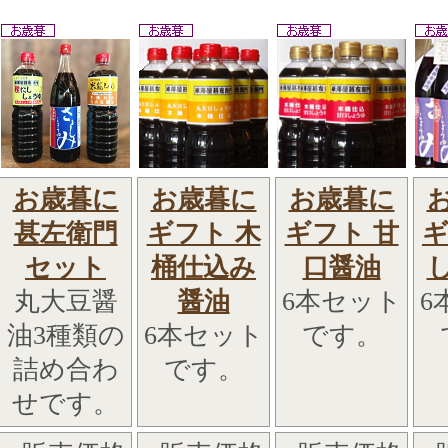
お歳暮に
お歳暮に
お歳暮に
甚左衛門
ギフト 木
ギフト 甘
ギ
セット
桶仕込み
口醤油
丸大豆醤
醤油
6本セット
6
油3種類の
6本セット
です。
詰め合わ
です。
せです。