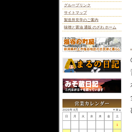
グループリンク
サイトマップ
製造所見学のご案内
味噌と醤油 通販 のざわ ホーム
2026年 8月
▼
〓
▲
日
月
火
水
木
金
土
1