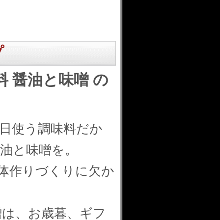
プ
 醤油と味噌 の
日使う調味料だか
油と味噌を。
体作りづくりに欠か
噌は、お歳暮、ギフ